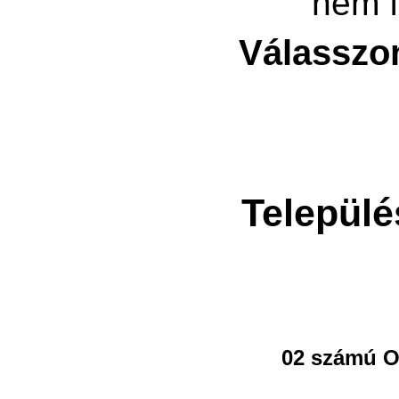
nem f
Válasszo
Települé
02 számú O