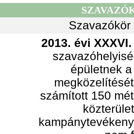
SZAVAZÓ
Szavazókör 
2013. évi XXXVI. 
szavazóhelyisé
épületnek a
megközelítését 
számított 150 mét
közterület
kampánytevékeny