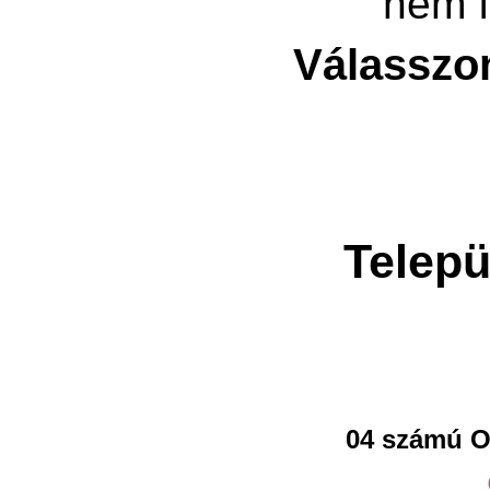
nem f
Válasszo
Telepü
04 számú O