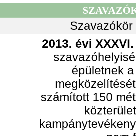
SZAVAZÓ
Szavazókör 
2013. évi XXXVI. 
szavazóhelyisé
épületnek a
megközelítését 
számított 150 mét
közterület
kampánytevékeny