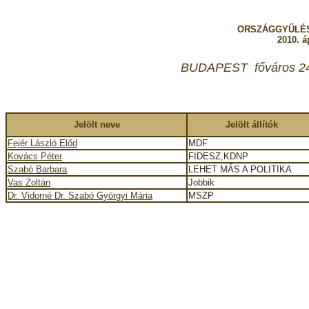
ORSZÁGGYŰLÉS
2010. áp
BUDAPEST főváros 24. 
Jelölt neve
Jelölt állítók
Fejér László Előd
MDF
Kovács Péter
FIDESZ,KDNP
Szabó Barbara
LEHET MÁS A POLITIKA
Vas Zoltán
Jobbik
Dr. Vidorné Dr. Szabó Györgyi Mária
MSZP