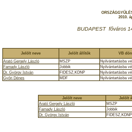
ORSZÁGGYŰLÉS
2010. áp
BUDAPEST főváros 14. 
Jelölt neve
Jelölt állítók
VB dön
Arató Gergely László
MSZP
Nyilvántartásba v
Farnady László
Jobbik
Nyilvántartásba v
Dr. György István
FIDESZ,KDNP
Nyilvántartásba v
Győri Dénes
MDF
Nyilvántartásba v
Jelölt neve
Jelölt á
Arató Gergely László
MSZP
Farnady László
Jobbik
Dr. György István
FIDESZ,KDNP