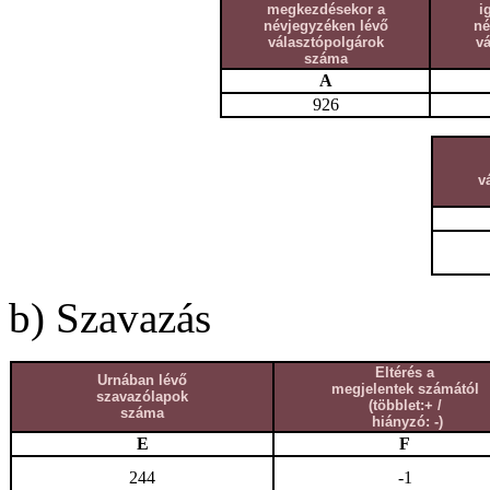
megkezdésekor a
i
névjegyzéken lévő
né
választópolgárok
v
száma
A
926
v
b) Szavazás
Eltérés a
Urnában lévő
megjelentek számától
szavazólapok
(többlet:+ /
száma
hiányzó: -)
E
F
244
-1