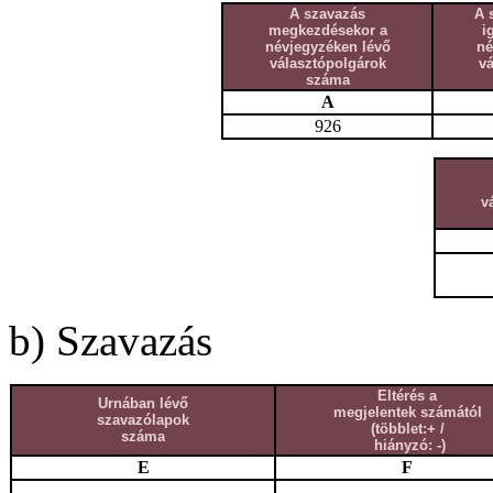
A szavazás
A 
megkezdésekor a
i
névjegyzéken lévő
né
választópolgárok
v
száma
A
926
v
b) Szavazás
Eltérés a
Urnában lévő
megjelentek számától
szavazólapok
(többlet:+ /
száma
hiányzó: -)
E
F