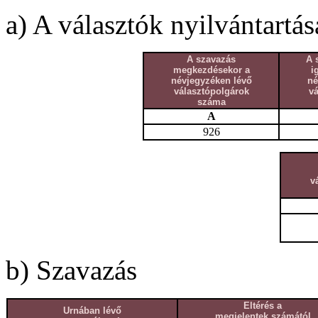
a) A választók nyilvántartás
A szavazás
A 
megkezdésekor a
i
névjegyzéken lévő
né
választópolgárok
v
száma
A
926
v
b) Szavazás
Eltérés a
Urnában lévő
megjelentek számától