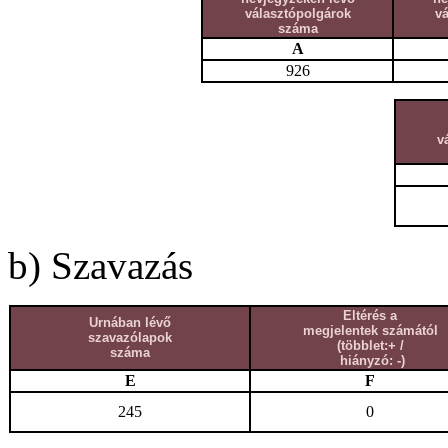
választópolgárok
v
száma
A
926
v
b) Szavazás
Eltérés a
Urnában lévő
megjelentek számától
szavazólapok
(többlet:+ /
száma
hiányzó: -)
E
F
245
0