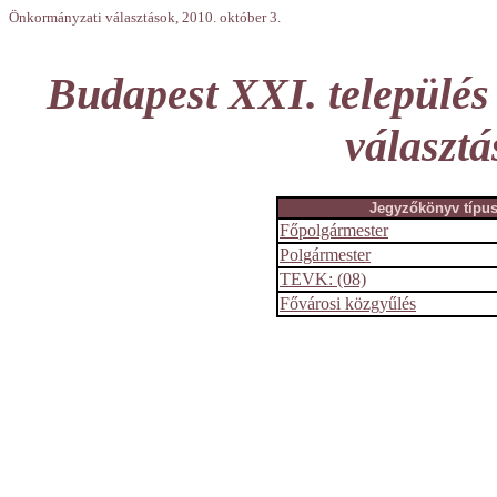
Önkormányzati választások, 2010. október 3.
Budapest XXI. település
választá
Jegyzőkönyv típu
Főpolgármester
Polgármester
TEVK: (08)
Fővárosi közgyűlés