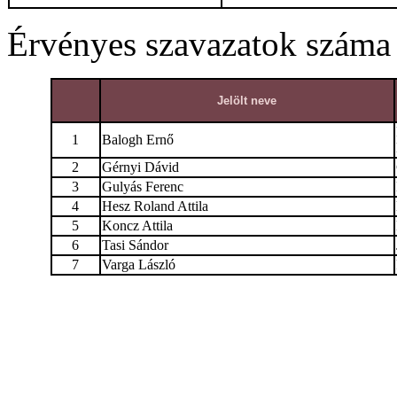
Érvényes szavazatok száma
Jelölt neve
1
Balogh Ernő
2
Gérnyi Dávid
3
Gulyás Ferenc
4
Hesz Roland Attila
5
Koncz Attila
6
Tasi Sándor
7
Varga László