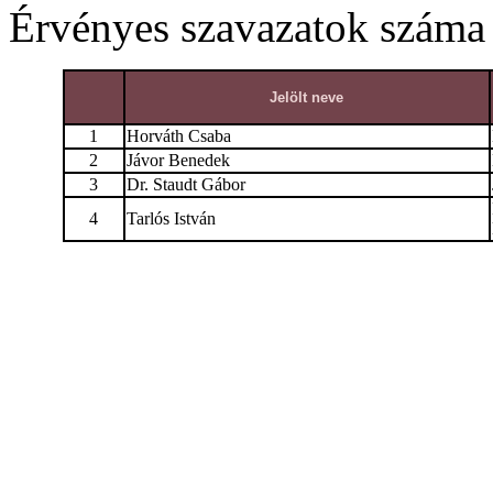
Érvényes szavazatok száma
Jelölt neve
1
Horváth Csaba
2
Jávor Benedek
3
Dr. Staudt Gábor
4
Tarlós István