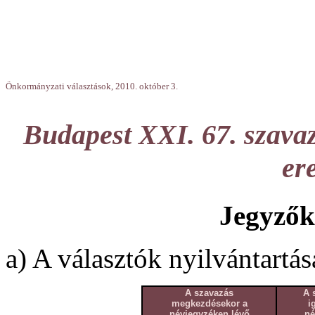
Önkormányzati választások, 2010. október 3.
Budapest XXI. 67. szavaz
er
Jegyzők
a) A választók nyilvántartás
A szavazás
A 
megkezdésekor a
i
névjegyzéken lévő
né