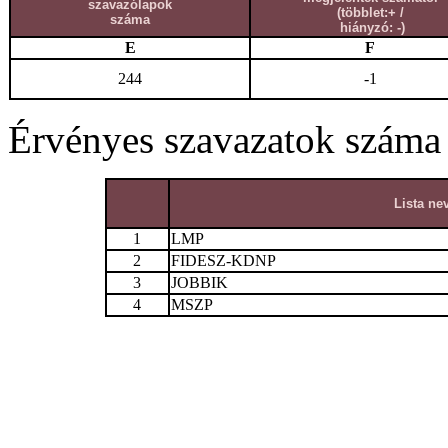
szavazólapok
(többlet:+ /
száma
hiányzó: -)
E
F
244
-1
Érvényes szavazatok száma
Lista ne
1
LMP
2
FIDESZ-KDNP
3
JOBBIK
4
MSZP