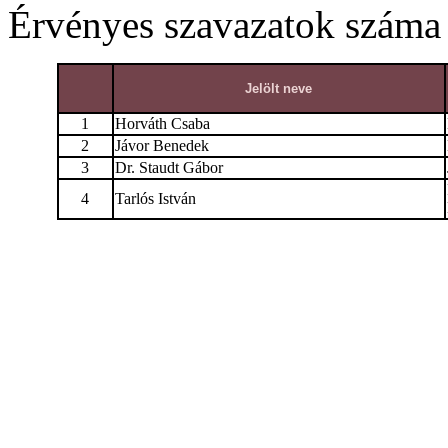
Érvényes szavazatok száma
Jelölt neve
1
Horváth Csaba
2
Jávor Benedek
3
Dr. Staudt Gábor
4
Tarlós István