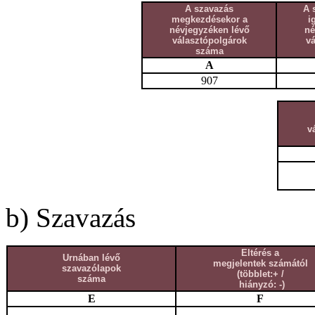
A szavazás
A 
megkezdésekor a
i
névjegyzéken lévő
né
választópolgárok
v
száma
A
907
v
b) Szavazás
Eltérés a
Urnában lévő
megjelentek számától
szavazólapok
(többlet:+ /
száma
hiányzó: -)
E
F