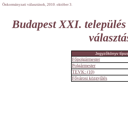
Önkormányzati választások, 2010. október 3.
Budapest XXI. település
választá
Jegyzőkönyv típu
Főpolgármester
Polgármester
TEVK: (10)
Fővárosi közgyűlés