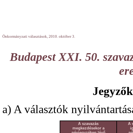
Önkormányzati választások, 2010. október 3.
Budapest XXI. 50. szavaz
er
Jegyzők
a) A választók nyilvántartás
A szavazás
A 
megkezdésekor a
i
névjegyzéken lévő
né