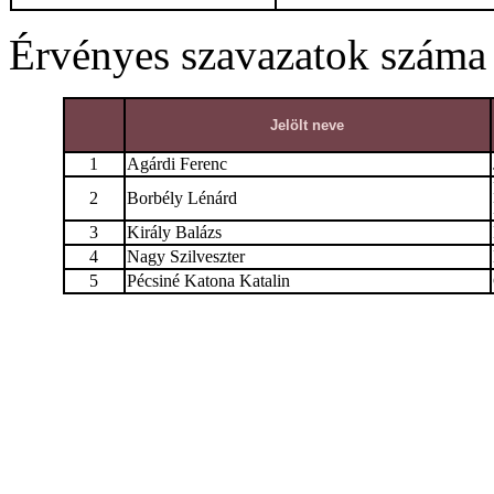
Érvényes szavazatok száma
Jelölt neve
1
Agárdi Ferenc
2
Borbély Lénárd
3
Király Balázs
4
Nagy Szilveszter
5
Pécsiné Katona Katalin