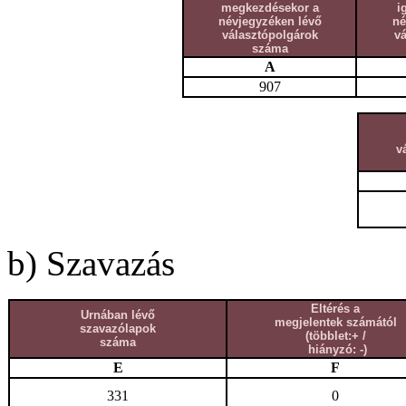
megkezdésekor a
i
névjegyzéken lévő
né
választópolgárok
v
száma
A
907
v
b) Szavazás
Eltérés a
Urnában lévő
megjelentek számától
szavazólapok
(többlet:+ /
száma
hiányzó: -)
E
F
331
0