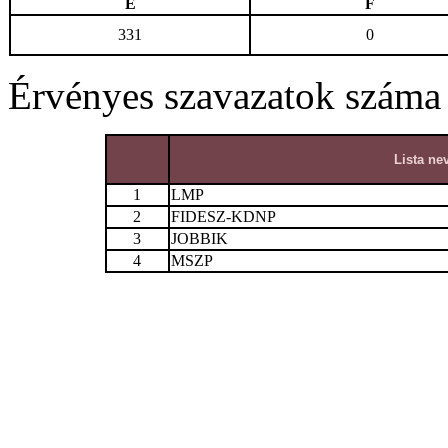
E
F
331
0
Érvényes szavazatok száma
Lista ne
1
LMP
2
FIDESZ-KDNP
3
JOBBIK
4
MSZP