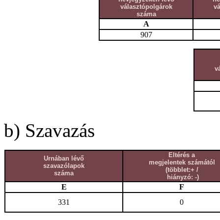
választópolgárok
v
száma
A
907
v
b) Szavazás
Eltérés a
Urnában lévő
megjelentek számától
szavazólapok
(többlet:+ /
száma
hiányzó: -)
E
F
331
0