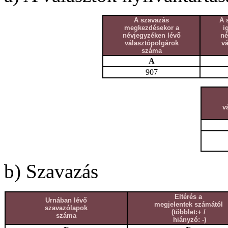
A szavazás
A 
megkezdésekor a
i
névjegyzéken lévő
né
választópolgárok
v
száma
A
907
v
b) Szavazás
Eltérés a
Urnában lévő
megjelentek számától
szavazólapok
(többlet:+ /
száma
hiányzó: -)