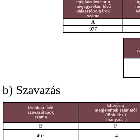
megkezdésekor a
i
névjegyzéken lévő
né
választópolgárok
v
száma
A
977
v
b) Szavazás
Eltérés a
Urnában lévő
megjelentek számától
szavazólapok
(többlet:+ /
száma
hiányzó: -)
E
F
467
-4