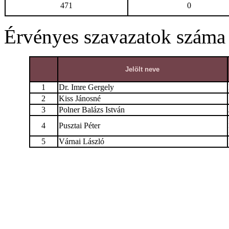
471
0
Érvényes szavazatok száma
Jelölt neve
1
Dr. Imre Gergely
2
Kiss Jánosné
3
Polner Balázs István
4
Pusztai Péter
5
Várnai László