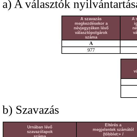
a) A választók nyilvántartás
A szavazás
A 
megkezdésekor a
i
névjegyzéken lévő
né
választópolgárok
v
száma
A
977
v
b) Szavazás
Eltérés a
Urnában lévő
megjelentek számától
szavazólapok
(többlet:+ /
száma