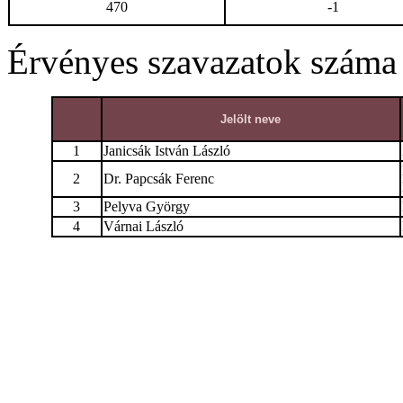
470
-1
Érvényes szavazatok száma
Jelölt neve
1
Janicsák István László
2
Dr. Papcsák Ferenc
3
Pelyva György
4
Várnai László