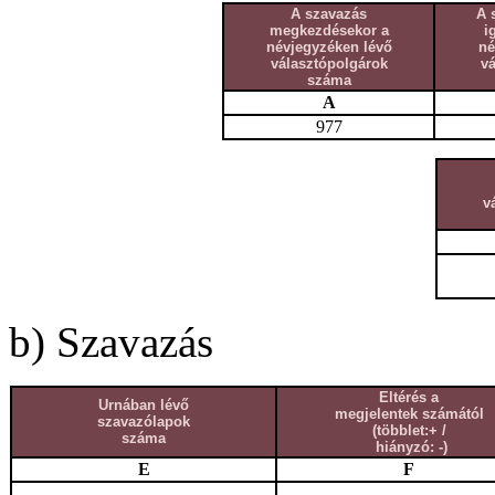
A szavazás
A 
megkezdésekor a
i
névjegyzéken lévő
né
választópolgárok
v
száma
A
977
v
b) Szavazás
Eltérés a
Urnában lévő
megjelentek számától
szavazólapok
(többlet:+ /
száma
hiányzó: -)
E
F