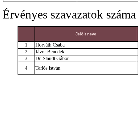
Érvényes szavazatok száma
Jelölt neve
1
Horváth Csaba
2
Jávor Benedek
3
Dr. Staudt Gábor
4
Tarlós István