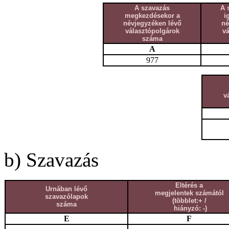
A szavazás
A 
megkezdésekor a
i
névjegyzéken lévő
né
választópolgárok
v
száma
A
977
v
b) Szavazás
Eltérés a
Urnában lévő
megjelentek számától
szavazólapok
(többlet:+ /
száma
hiányzó: -)
E
F