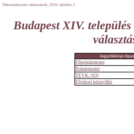
Önkormányzati választások, 2010. október 3.
Budapest XIV. település
választá
Jegyzőkönyv típu
Főpolgármester
Polgármester
TEVK: (03)
Fővárosi közgyűlés