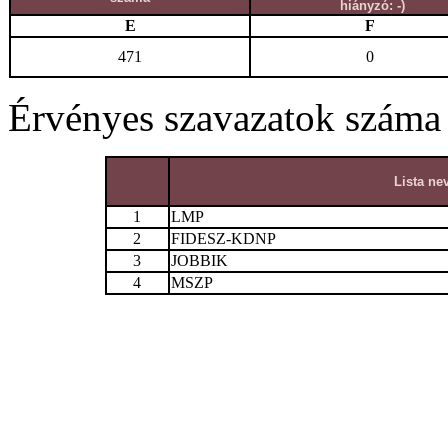
hiányzó: -)
E
F
471
0
Érvényes szavazatok száma
Lista ne
1
LMP
2
FIDESZ-KDNP
3
JOBBIK
4
MSZP