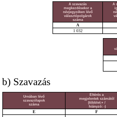
A szavazás
A 
megkezdésekor a
i
névjegyzéken lévő
né
választópolgárok
v
száma
A
1 032
v
b) Szavazás
Eltérés a
Urnában lévő
megjelentek számától
szavazólapok
(többlet:+ /
száma
hiányzó: -)
E
F