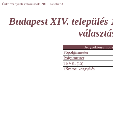
Önkormányzati választások, 2010. október 3.
Budapest XIV. település
választá
Jegyzőkönyv típu
Főpolgármester
Polgármester
TEVK: (15)
Fővárosi közgyűlés