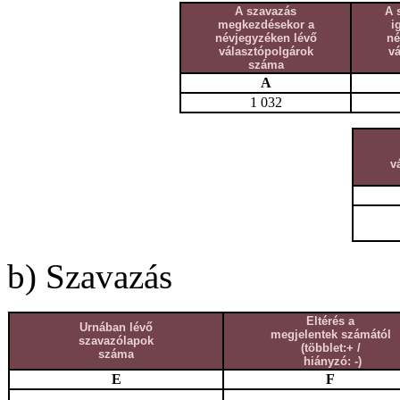
A szavazás
A 
megkezdésekor a
i
névjegyzéken lévő
né
választópolgárok
v
száma
A
1 032
v
b) Szavazás
Eltérés a
Urnában lévő
megjelentek számától
szavazólapok
(többlet:+ /
száma
hiányzó: -)
E
F