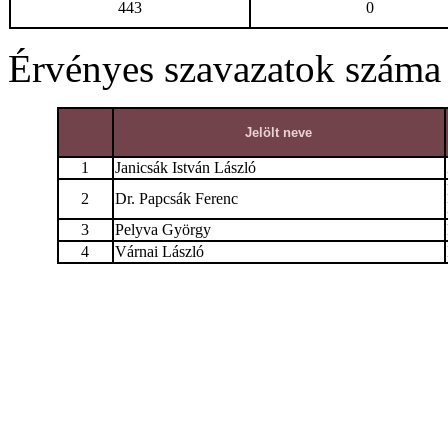
443
0
Érvényes szavazatok száma
Jelölt neve
1
Janicsák István László
2
Dr. Papcsák Ferenc
3
Pelyva György
4
Várnai László