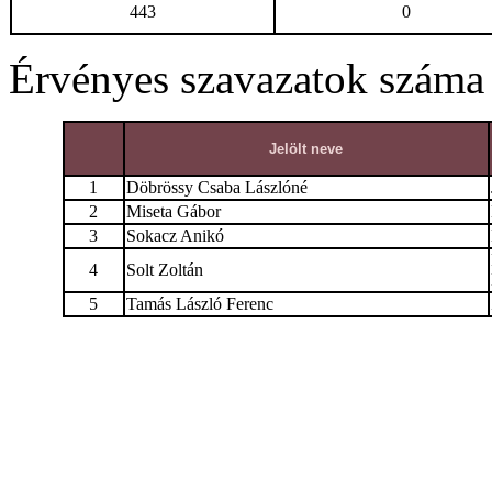
443
0
Érvényes szavazatok száma
Jelölt neve
1
Döbrössy Csaba Lászlóné
2
Miseta Gábor
3
Sokacz Anikó
4
Solt Zoltán
5
Tamás László Ferenc