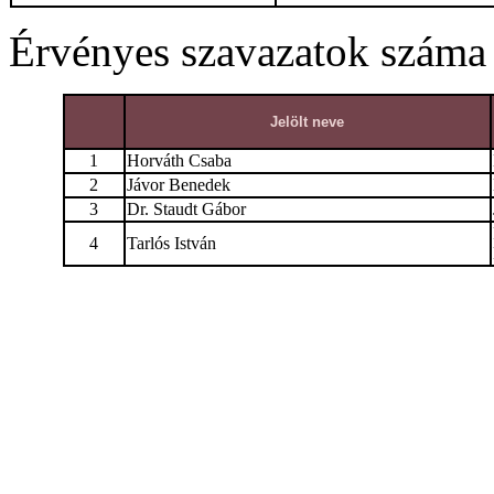
Érvényes szavazatok száma
Jelölt neve
1
Horváth Csaba
2
Jávor Benedek
3
Dr. Staudt Gábor
4
Tarlós István