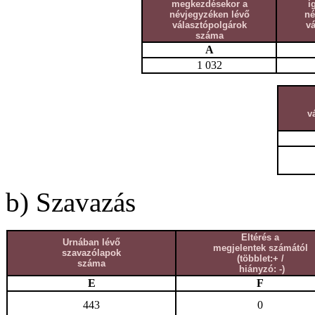
megkezdésekor a
i
névjegyzéken lévő
né
választópolgárok
v
száma
A
1 032
v
b) Szavazás
Eltérés a
Urnában lévő
megjelentek számától
szavazólapok
(többlet:+ /
száma
hiányzó: -)
E
F
443
0