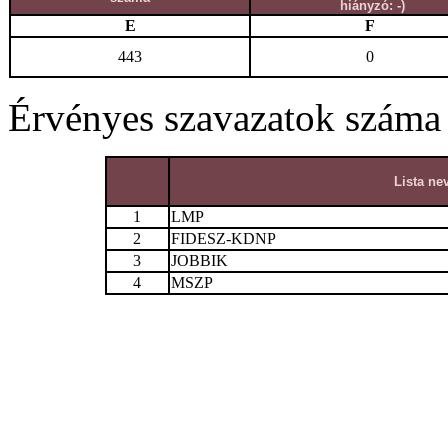
hiányzó: -)
E
F
443
0
Érvényes szavazatok száma
Lista ne
1
LMP
2
FIDESZ-KDNP
3
JOBBIK
4
MSZP