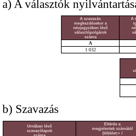
a) A választók nyilvántartás
A szavazás
A 
megkezdésekor a
i
névjegyzéken lévő
né
választópolgárok
v
száma
A
1 032
v
b) Szavazás
Eltérés a
Urnában lévő
megjelentek számától
szavazólapok
(többlet:+ /
száma