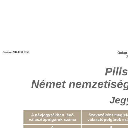
Frissitve: 2014.11.18. 05:58
Önkor
2
Pili
Német nemzetiség
Jeg
A névjegyzékben lévő
Szavazóként megjel
választópolgárok száma
választópolgárok sz
A
B