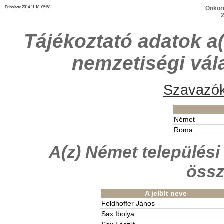
Frissitve: 2014.11.18. 05:58
Önkor
2
Tájékoztató adatok a(
nemzetiségi vál
Szavazók
Német
Roma
A(z) Német település
össz
A jelölt neve
Feldhoffer János
Sax Ibolya