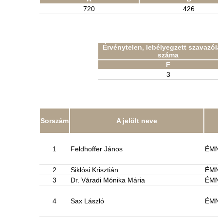
720
426
Érvénytelen, lebélyegzett szavazó
száma
F
3
Sorszám
A jelölt neve
1
Feldhoffer János
ÉM
2
Siklósi Krisztián
ÉM
3
Dr. Váradi Mónika Mária
ÉM
4
Sax László
ÉM