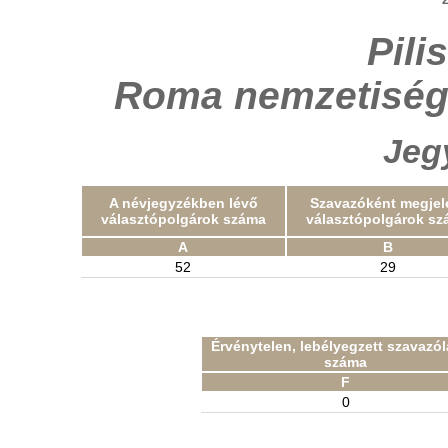
Pili
Roma nemzetiség
Jeg
A névjegyzékben lévő
Szavazóként megjel
választópolgárok száma
választópolgárok sz
A
B
52
29
Érvénytelen, lebélyegzett szavazó
száma
F
0