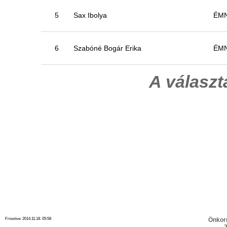
5
Sax Ibolya
ÉM
6
Szabóné Bogár Erika
ÉM
A válasz
Frissitve: 2014.11.18. 05:58
Önkor
2