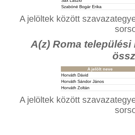
Sax László
Szabóné Bogár Erika
A jelöltek között szavazategy
sorso
A(z) Roma települési
össz
A jelölt neve
Horváth Dávid
Horváth Sándor János
Horváth Zoltán
A jelöltek között szavazategy
sorso