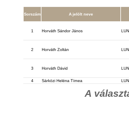
Sorszám
A jelölt neve
1
Horváth Sándor János
LU
2
Horváth Zoltán
LU
3
Horváth Dávid
LU
4
Sárközi Heléna Tímea
LU
A válasz