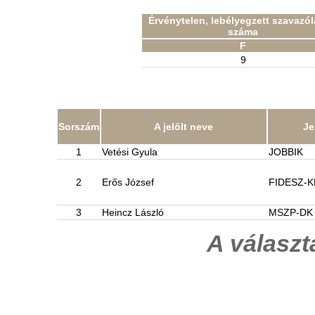
Érvénytelen, lebélyegzett szavazó
száma
F
9
Sorszám
A jelölt neve
Je
1
Vetési Gyula
JOBBIK
2
Erős József
FIDESZ-
3
Heincz László
MSZP-DK
A válasz