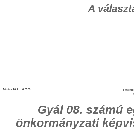
A válasz
Frissitve: 2014.11.18. 05:58
Önkor
2
Gyál 08. számú e
önkormányzati képvi