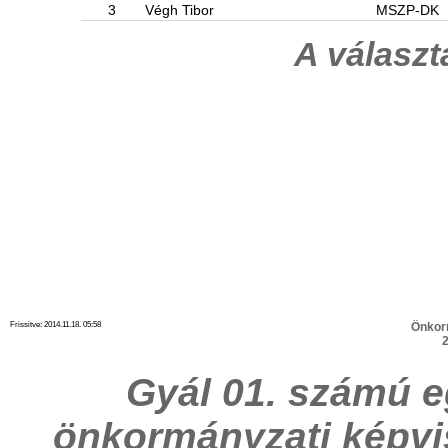
3
Végh Tibor
MSZP-DK
A válasz
Frissitve: 2014.11.18. 05:58
Önkor
2
Gyál 01. számú e
önkormányzati képvi