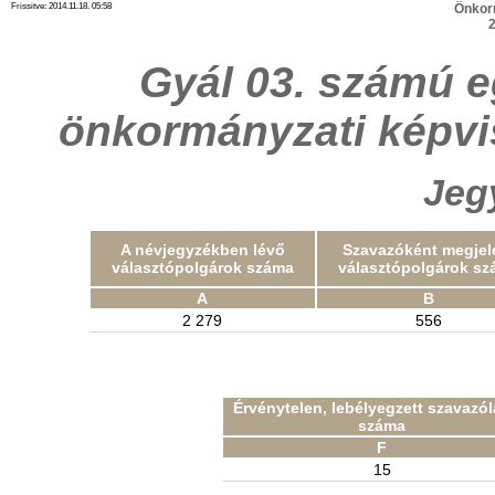
Frissitve: 2014.11.18. 05:58
Önkor
2
Gyál 03. számú e
önkormányzati képvi
Jeg
A névjegyzékben lévő
Szavazóként megjel
választópolgárok száma
választópolgárok sz
A
B
2 279
556
Érvénytelen, lebélyegzett szavazó
száma
F
15