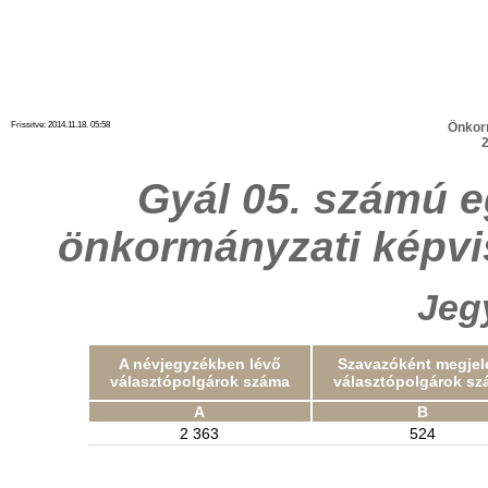
Frissitve: 2014.11.18. 05:58
Önkor
2
Gyál 05. számú e
önkormányzati képvi
Jeg
A névjegyzékben lévő
Szavazóként megjel
választópolgárok száma
választópolgárok sz
A
B
2 363
524