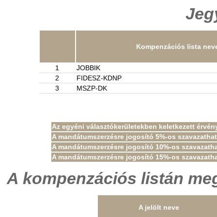
Jeg
Kompenzációs lista nev
1
JOBBIK
2
FIDESZ-KDNP
3
MSZP-DK
Az egyéni választókerületekben keletkezett érvé
A mandátumszerzésre jogosító 5%-os szavazathat
A mandátumszerzésre jogosító 10%-os szavazatha
A mandátumszerzésre jogosító 15%-os szavazatha
A kompenzációs listán meg
A jelölt neve