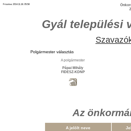
Frissitve: 2014.11.18. 05:58
Önkor
2
Gyál települési
Szavazók
Polgármester választás
A polgármester
Pápai Mihály
FIDESZ-KDNP
Az önkormán
A jelölt neve
Je