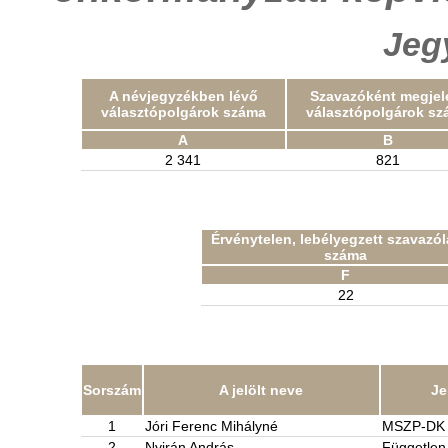
Jeg
A névjegyzékben lévő
Szavazóként megjel
választópolgárok száma
választópolgárok sz
A
B
2 341
821
Érvénytelen, lebélyegzett szavazó
száma
F
22
Sorszám
A jelölt neve
Je
1
Jóri Ferenc Mihályné
MSZP-DK
2
Nyirán András
Független 