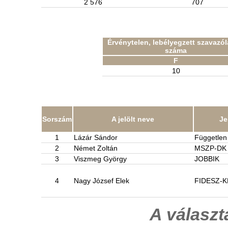
2 576
707
Érvénytelen, lebélyegzett szavazó
száma
F
10
Sorszám
A jelölt neve
Je
1
Lázár Sándor
Független 
2
Német Zoltán
MSZP-DK
3
Viszmeg György
JOBBIK
4
Nagy József Elek
FIDESZ-
A válasz