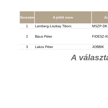
Sorszám
A jelölt neve
Je
1
Lamberg-Liszkay Tiborc
MSZP-DK
2
Bácsi Péter
FIDESZ-
3
Lakos Péter
JOBBIK
A válasz