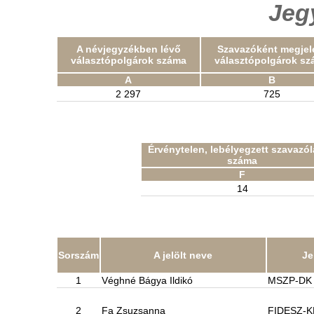
Jeg
A névjegyzékben lévő
Szavazóként megjel
választópolgárok száma
választópolgárok sz
A
B
2 297
725
Érvénytelen, lebélyegzett szavazó
száma
F
14
Sorszám
A jelölt neve
Je
1
Véghné Bágya Ildikó
MSZP-DK
2
Fa Zsuzsanna
FIDESZ-