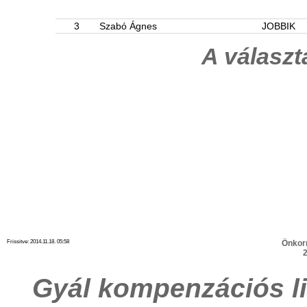
3
Szabó Ágnes
JOBBIK
A válasz
Frissitve: 2014.11.18. 05:58
Önkor
2
Gyál kompenzációs l