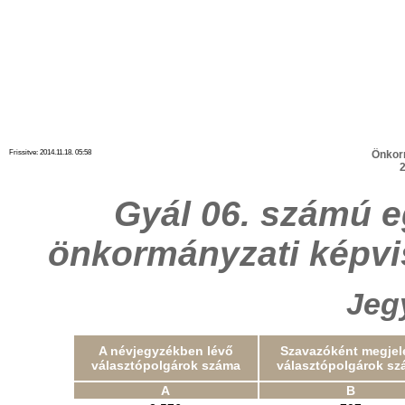
Frissitve: 2014.11.18. 05:58
Önkor
2
Gyál 06. számú e
önkormányzati képvi
Jeg
A névjegyzékben lévő
Szavazóként megjel
választópolgárok száma
választópolgárok sz
A
B