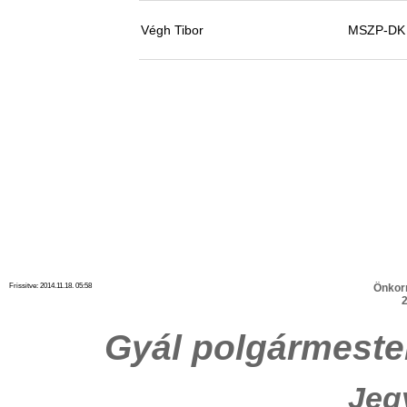
Végh Tibor
MSZP-DK
Frissitve: 2014.11.18. 05:58
Önkor
2
Gyál polgármeste
Jeg