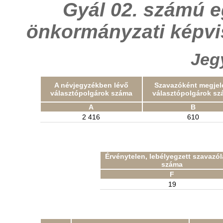
Gyál 02. számú e
önkormányzati képvi
Jeg
A névjegyzékben lévő
Szavazóként megjel
választópolgárok száma
választópolgárok sz
A
B
2 416
610
Érvénytelen, lebélyegzett szavazó
száma
F
19