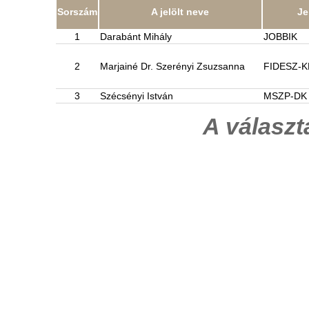
Sorszám
A jelölt neve
Je
1
Darabánt Mihály
JOBBIK
2
Marjainé Dr. Szerényi Zsuzsanna
FIDESZ-
3
Szécsényi István
MSZP-DK
A válasz