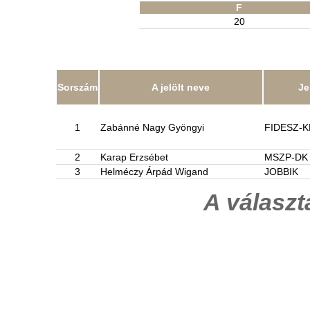
F
20
Sorszám
A jelölt neve
Je
1
Zabánné Nagy Gyöngyi
FIDESZ-
2
Karap Erzsébet
MSZP-DK
3
Helméczy Árpád Wigand
JOBBIK
A válasz