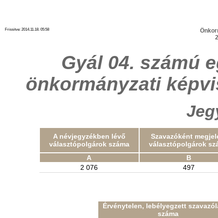
Frissitve: 2014.11.18. 05:58
Önkor
2
Gyál 04. számú e
önkormányzati képvi
Jeg
A névjegyzékben lévő
Szavazóként megjel
választópolgárok száma
választópolgárok sz
A
B
2 076
497
Érvénytelen, lebélyegzett szavazó
száma