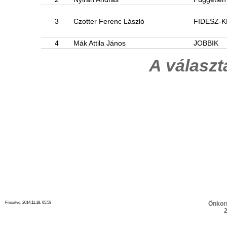
3
Czotter Ferenc László
FIDESZ-
4
Mák Attila János
JOBBIK
A válasz
Frissitve: 2014.11.18. 05:58
Önkor
2