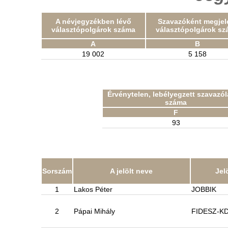
A névjegyzékben lévő
Szavazóként megjel
választópolgárok száma
választópolgárok sz
A
B
19 002
5 158
Érvénytelen, lebélyegzett szavazó
száma
F
93
Sorszám
A jelölt neve
Jel
1
Lakos Péter
JOBBIK
2
Pápai Mihály
FIDESZ-K