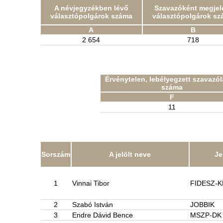
A névjegyzékben lévő
Szavazóként megjel
választópolgárok száma
választópolgárok sz
A
B
2 654
718
Érvénytelen, lebélyegzett szavazó
száma
F
11
Sorszám
A jelölt neve
Je
1
Vinnai Tibor
FIDESZ-
2
Szabó István
JOBBIK
3
Endre Dávid Bence
MSZP-DK