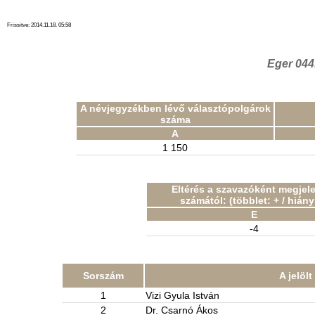
Frissitve: 2014.11.18. 05:58
Eger 044
A névjegyzékben lévő választópolgárok
száma
A
1 150
Eltérés a szavazóként megjel
számától: (többlet: + / hiány:
E
-4
Sorszám
A jelöl
1
Vizi Gyula István
2
Dr. Csarnó Ákos