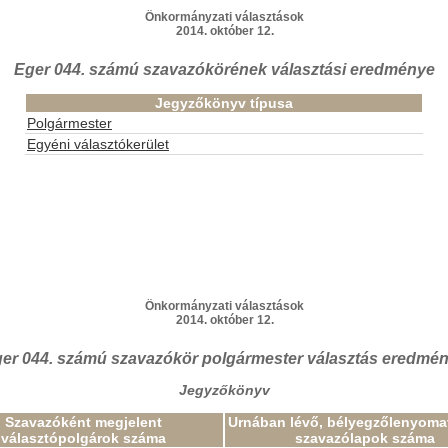
Önkormányzati választások
2014. október 12.
Eger 044. számú szavazókörének választási eredménye
Jegyzőkönyv típusa
Polgármester
Egyéni választókerület
Önkormányzati választások
2014. október 12.
er 044. számú szavazókör polgármester választás eredmé
Jegyzőkönyv
Szavazóként megjelent
Urnában lévő, bélyegzőlenyomat
választópolgárok száma
szavazólapok száma