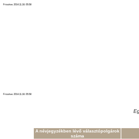
Frissitve: 2014.11.18. 05:58
Frissitve: 2014.11.18. 05:58
Eg
A névjegyzékben lévő választópolgárok
száma