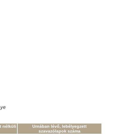
nye
 nélküli
Urnában lévő, lebélyegzett
szavazólapok száma