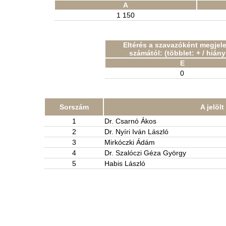
A
1 150
Eltérés a szavazóként megjel
számától: (többlet: + / hiány:
E
0
Sorszám
A jelöl
1
Dr. Csarnó Ákos
2
Dr. Nyíri Iván László
3
Mirkóczki Ádám
4
Dr. Szalóczi Géza György
5
Habis László