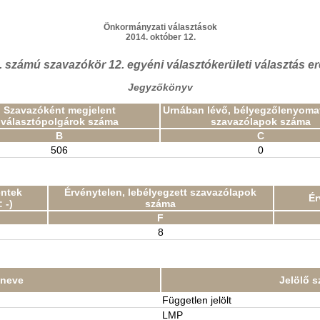
Önkormányzati választások
2014. október 12.
. számú szavazókör 12. egyéni választókerületi választás 
Jegyzőkönyv
Szavazóként megjelent
Urnában lévő, bélyegzőlenyomat
választópolgárok száma
szavazólapok száma
B
C
506
0
entek
Érvénytelen, lebélyegzett szavazólapok
Ér
 -)
száma
F
8
t neve
Jelölő s
Független jelölt
LMP