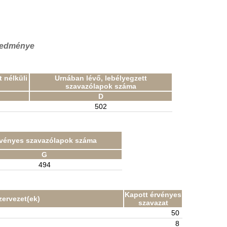
eredménye
 nélküli
Urnában lévő, lebélyegzett
szavazólapok száma
D
502
vényes szavazólapok száma
G
494
Kapott érvényes
zervezet(ek)
szavazat
50
8