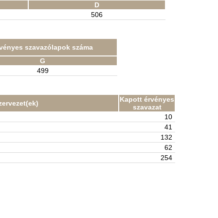
D
506
vényes szavazólapok száma
G
499
Kapott érvényes
zervezet(ek)
szavazat
10
41
132
62
254