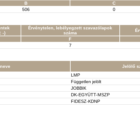
B
C
506
0
entek
Érvénytelen, lebélyegzett szavazólapok
Ér
 -)
száma
F
7
t neve
Jelölő s
LMP
Független jelölt
JOBBIK
DK-EGYÜTT-MSZP
FIDESZ-KDNP