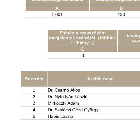
A
B
1 001
433
Eltérés a szavazóként
Érvény
megjelentek számától: (többlet:
sza
+ / hiány: -)
E
-1
Sorszám
A jelölt neve
1
Dr. Csarnó Ákos
2
Dr. Nyíri Iván László
3
Mirkóczki Ádám
4
Dr. Szalóczi Géza György
5
Habis László