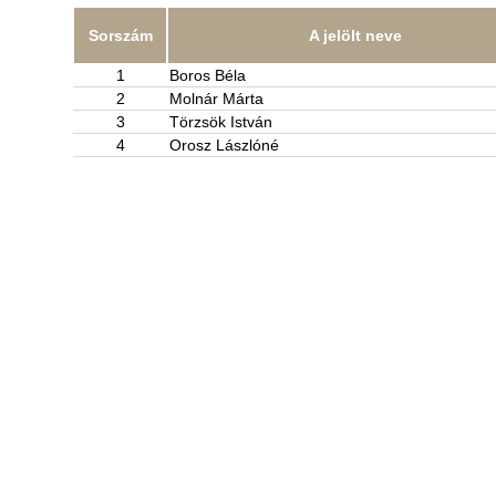
Sorszám
A jelölt neve
1
Boros Béla
2
Molnár Márta
3
Törzsök István
4
Orosz Lászlóné