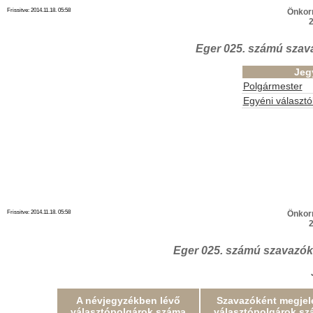
Frissitve: 2014.11.18. 05:58
Önkor
2
Eger 025. számú szav
Jeg
Polgármester
Egyéni választó
Frissitve: 2014.11.18. 05:58
Önkor
2
Eger 025. számú szavazók
A névjegyzékben lévő
Szavazóként megjel
választópolgárok száma
választópolgárok sz