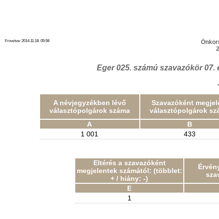
Frissitve: 2014.11.18. 05:58
Önkor
2
Eger 025. számú szavazókör 07. 
A névjegyzékben lévő
Szavazóként megjel
választópolgárok száma
választópolgárok sz
A
B
1 001
433
Eltérés a szavazóként
Érvény
megjelentek számától: (többlet:
sza
+ / hiány: -)
E
1