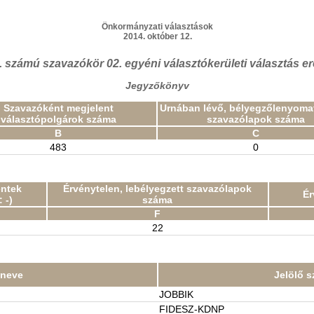
Önkormányzati választások
2014. október 12.
. számú szavazókör 02. egyéni választókerületi választás 
Jegyzőkönyv
Szavazóként megjelent
Urnában lévő, bélyegzőlenyomat
választópolgárok száma
szavazólapok száma
B
C
483
0
entek
Érvénytelen, lebélyegzett szavazólapok
Ér
 -)
száma
F
22
t neve
Jelölő s
JOBBIK
FIDESZ-KDNP