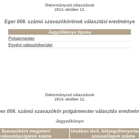
Önkormányzati választások
2014. október 12.
Eger 006. számú szavazókörének választási eredménye
Jegyzőkönyv típusa
Polgármester
Egyéni választókerület
Önkormányzati választások
2014. október 12.
er 006. számú szavazókör polgármester választás eredmé
Jegyzőkönyv
Szavazóként megjelent
Urnában lévő, bélyegzőlenyomat
választópolgárok száma
szavazólapok száma