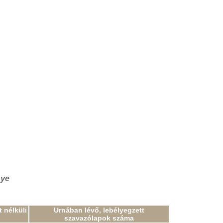
nye
 nélküli
Urnában lévő, lebélyegzett
szavazólapok száma