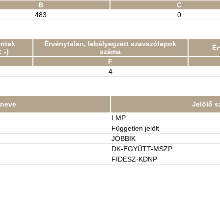
B
C
483
0
entek
Érvénytelen, lebélyegzett szavazólapok
Ér
 -)
száma
F
4
t neve
Jelölő s
LMP
Független jelölt
JOBBIK
DK-EGYÜTT-MSZP
FIDESZ-KDNP