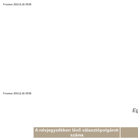
Frissitve: 2014.11.18. 05:58
Frissitve: 2014.11.18. 05:58
Eg
A névjegyzékben lévő választópolgárok
száma