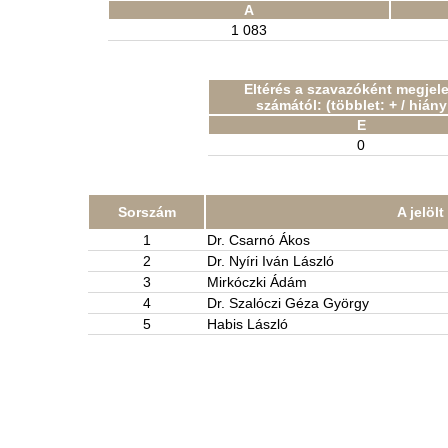
A
1 083
Eltérés a szavazóként megjel
számától: (többlet: + / hiány:
E
0
Sorszám
A jelöl
1
Dr. Csarnó Ákos
2
Dr. Nyíri Iván László
3
Mirkóczki Ádám
4
Dr. Szalóczi Géza György
5
Habis László