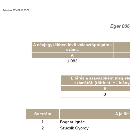
Frissitve: 2014.11.18. 05:58
Eger 006
A névjegyzékben lévő választópolgárok
száma
A
1 083
Eltérés a szavazóként megjel
számától: (többlet: + / hiány:
E
0
Sorszám
A jelöl
1
Bognár Ignác
2
Szucsik György