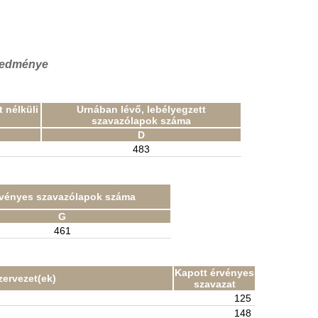
eredménye
 nélküli
Urnában lévő, lebélyegzett
szavazólapok száma
D
483
vényes szavazólapok száma
G
461
Kapott érvényes
zervezet(ek)
szavazat
125
148