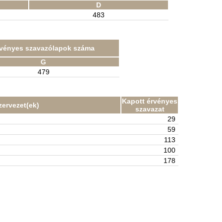
D
483
vényes szavazólapok száma
G
479
Kapott érvényes
zervezet(ek)
szavazat
29
59
113
100
178